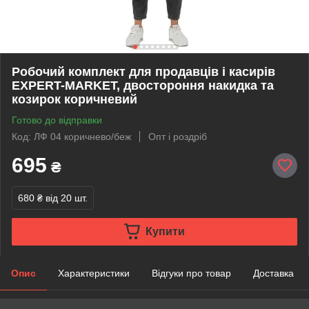
Робочий комплект для продавців і касирів
EXPERT-MARKET, двостороння накидка та
козирок коричневий
Готово до відправки
Код: ЛФ 04 коричнево/беж
Опт і роздріб
695
₴
680 ₴
від 20 шт.
Купити
Опис
Характеристики
Відгуки про товар
Доставка