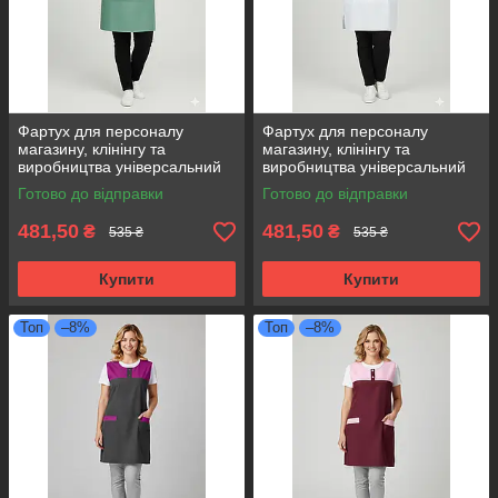
Фартух для персоналу
Фартух для персоналу
магазину, клінінгу та
магазину, клінінгу та
виробництва універсальний
виробництва універсальний
розмір оливковий
розмір білий
Готово до відправки
Готово до відправки
481,50
481,50
₴
₴
535 ₴
535 ₴
Купити
Купити
Топ
–8%
Топ
–8%