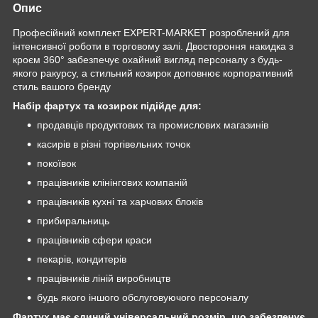
Опис
Професійний комплект EXPERT-MARKET розроблений для
інтенсивної роботи в торговому залі. Двостороння накидка з
кроєм 360° забезпечує охайний вигляд персоналу з будь-
якого ракурсу, а стильний козирок доповнює корпоративний
стиль вашого бренду
Набір фартух та козирок підійде для:
продавців продуктових та промислових магазинів
касирів в різні торгівельних точок
покоївок
працівників клінінгових компаній
працівників кухні та харчових блоків
прибиральниць
працівників сфери краси
пекарів, кондитерів
працівників ліній виробництв
будь якого іншого обслуговуючого персоналу
Фартух має єдиний універсальний розмір, що забезпечує