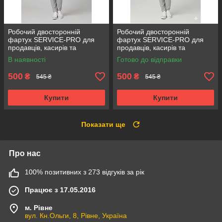
Робочий двосторонній
Робочий двосторонній
фартух SERVICE-PRO для
фартух SERVICE-PRO для
продавців, касирів та
продавців, касирів та
прибиральниць,
прибиральниць,
В наявності
Готово до відправки
універсальний розмір сірий
універсальний розмір
бордовий
500
500
₴
₴
545 ₴
545 ₴
Купити
Купити
Показати ще
Про нас
100% позитивних з 273 відгуків за рік
Працює з 17.05.2016
м. Рівне
вул. Кн.Ольги, 8, Рівне, Україна