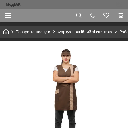
МедВіК
Товари та послуги
Фартух подвійний зі спинкою
Робо