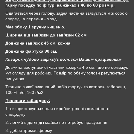
гарну посадку по фігурі на жінках з 46 по 60 розмір.
Одягається через голову, задня частина звязується між собою
спереді, а передня - з заді.
Має збоку 1 зручну кишеню.
Ширина від зав'язки до зав'язки 62 см.
Довжина зав'язок 45 см. кожна
Довжина фартуха 90 см.
Козирок чудово зафіксує волосся Вашим працівникам
Довжина виступаючої частини козирка 4,5 см., що не обмежує
кут огляду для робочих. Розмір по обєму голови регулюється
липучкою.
Тканина з якої виконаний набір фартух та козирок- габардин,
100 % п/е, 160 г/м2
Переваги габардину:
1. використовується для виробництва різноманітного
спецодягу
2. легкий в догляді і майже не потребує прасування
3. добре тримає форму