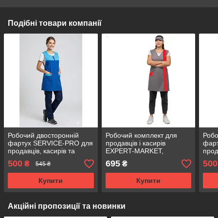
Подібні товари компанії
Робочий двосторонній
Робочий комплект для
Робо
фартух SERVICE-PRO для
продавців і касирів
фар
продавців, касирів та
EXPERT-MARKET,
прод
прибиральниць,
двостороння накидка та
приб
500
695
500
₴
₴
545 ₴
універсальний розмір
козирок сірий з червоним
унів
синій
зел
Купити
Купити
Акційні пропозиції та новинки