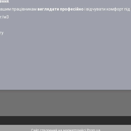
нення
.
 вашим працівникам
виглядати професійно
і відчувати комфорт під
 г/м3
гу
Сайт створений на маркетплейсі
Prom.ua