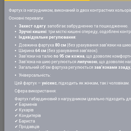
Фартух із нагрудником, виконаний із двох контрастних кольорі
Основні переваги:
Захист одягу
: запобігає забрудненню та пошкодженню.
Зручні кишені
: три місткі кишені спереду, оздоблені кон
Індивідуальне регулювання
:
Довжина фартуха
80 см
(без урахування зав’язки на шию
Ширина
64 см
(без урахування зав’язок).
Зав’язки на талію
по 95 см кожна
, що дозволяє комфортно
Зав’язка на шию регулюється
липучкою
, що дозволяє на
Загальний об’єм фартуха регулюється
зав’язками ззаду
Універсальність:
Цей фартух —
унісекс
, підходить як жінкам, так і чоловікам.
Сфера використання:
Фартух габардиновий з нагрудником ідеально підходить для
✔ Барменів
✔ Кухарів
✔ Кондитерів
✔ Бариста
✔ Продавців