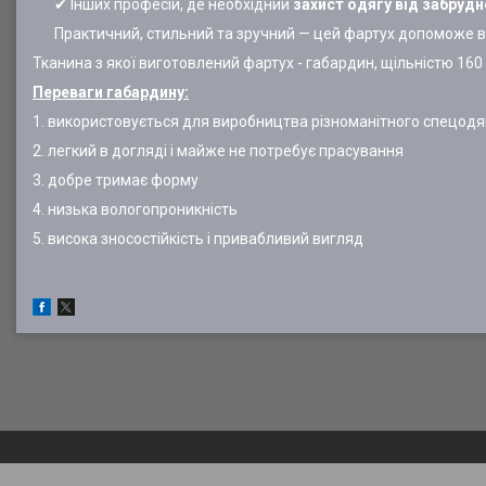
✔ Інших професій, де необхідний
захист одягу від забруд
Практичний, стильний та зручний — цей фартух допоможе
Тканина з якої виготовлений фартух - габардин, щільністю 160
Переваги габардину:
1. використовується для виробництва різноманітного спецодя
2. легкий в догляді і майже не потребує прасування
3. добре тримає форму
4. низька вологопроникність
5. висока зносостійкість і привабливий вигляд