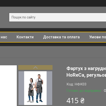
 нас
Контакти
Доставка та оплата
Умови по
Фартух з нагруд
HoReCa, регульов
Код:
НФК03
Готово до відправки
О
415 ₴