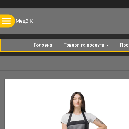
МедВіК
Головна
Товари та послуги
Про