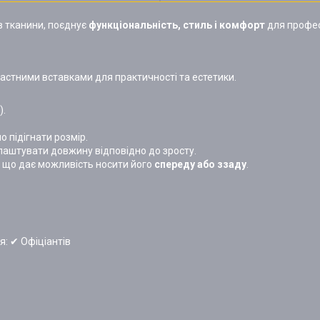
в тканини, поєднує
функціональність, стиль і комфорт
для профес
трастними вставками для практичності та естетики.
).
 підігнати розмір.
лаштувати довжину відповідно до зросту.
, що дає можливість носити його
спереду або ззаду
.
: ✔ Офіціантів