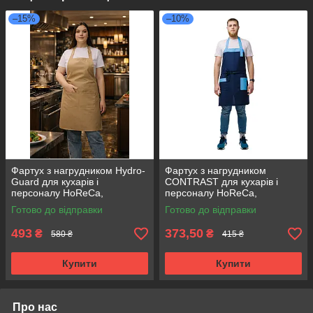
–15%
–10%
Фартух з нагрудником Hydro-
Фартух з нагрудником
Guard для кухарів і
CONTRAST для кухарів і
персоналу HoReCa,
персоналу HoReCa,
водовідштовхувальний
регульований на шиї синій
Готово до відправки
Готово до відправки
бежевий
493
373,50
₴
₴
580 ₴
415 ₴
Купити
Купити
Про нас