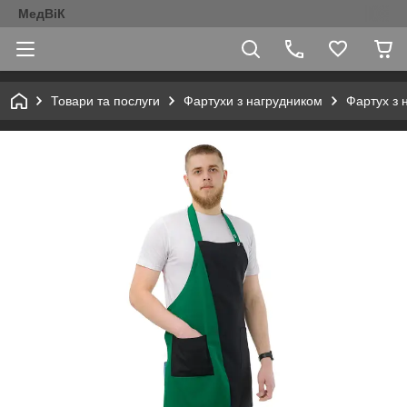
МедВіК
Товари та послуги
Фартухи з нагрудником
Фартух з 