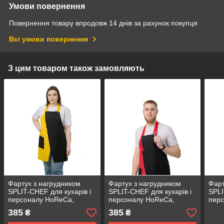
Умови повернення
Повернення товару впродовж 14 днів за рахунок покупця
Всі умови повернення
З цим товаром також замовляють
Фартух з нагрудником
Фартух з нагрудником
Фарт
SPLIT-CHEF для кухарів і
SPLIT-CHEF для кухарів і
SPLI
персоналу HoReCa,
персоналу HoReCa,
пер
габардин чорно жовтий
габардин чорно червоний
габа
385
385
₴
₴
фіо