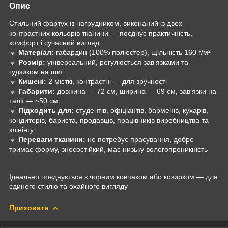
Опис
Стильний фартух із нагрудником, виконаний із двох
контрастних кольорів тканини — поєднує практичність,
комфорт і сучасний вигляд.
🔹
Матеріал:
габардин (100% поліестер), щільність 160 г/м²
🔹
Розмір:
універсальний, регулюється зав’язками та
гудзиком на шиї
🔹
Кишені:
2 місткі, контрастні — для зручності
🔹
Габарити:
довжина — 72 см, ширина — 69 см, зав’язки на
талії — ~50 см
🔹
Підходить для:
студентів, офіціантів, барменів, кухарів,
кондитерів, бариста, продавців, працівників виробництва та
клінінгу
🔹
Переваги тканини:
не потребує прасування, добре
тримає форму, зносостійкий, має низьку вологопроникність
Ідеально поєднується з чорним ковпаком або козирком — для
єдиного стилю та охайного вигляду
Приховати