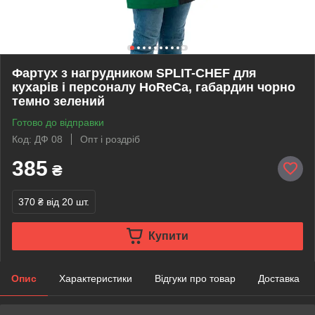
Фартух з нагрудником SPLIT-CHEF для
кухарів і персоналу HoReCa, габардин чорно
темно зелений
Готово до відправки
Код: ДФ 08
Опт і роздріб
385
₴
370 ₴
від 20 шт.
Купити
Опис
Характеристики
Відгуки про товар
Доставка