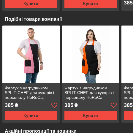
385
Купити
Купити
Подібні товари компанії
Фартух з нагрудником
Фартух з нагрудником
Фарт
SPLIT-CHEF для кухарів і
SPLIT-CHEF для кухарів і
SPLI
персоналу HoReCa,
персоналу HoReCa,
пер
габардин чорно рожевий
габардин чорно
габа
385
385
385
₴
₴
оранжевий
Купити
Купити
Акційні пропозиції та новинки