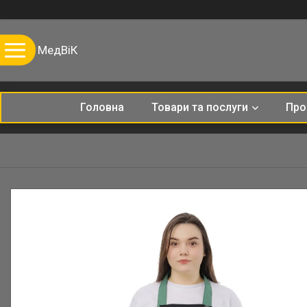
МедВіК
Головна
Товари та послуги
Про