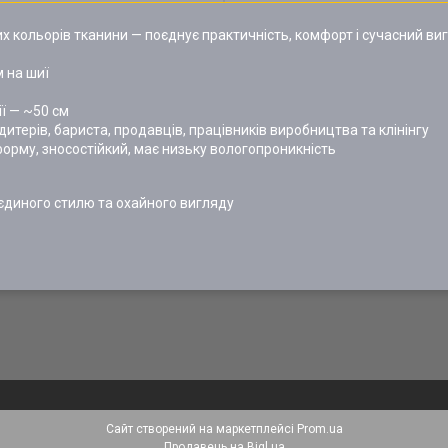
х кольорів тканини — поєднує практичність, комфорт і сучасний ви
 на шиї
ії — ~50 см
ндитерів, бариста, продавців, працівників виробництва та клінінгу
орму, зносостійкий, має низьку вологопроникність
єдиного стилю та охайного вигляду
Сайт створений на маркетплейсі
Prom.ua
Продавець на Bigl.ua