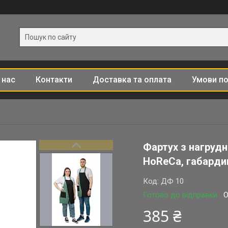
 нас
Контакти
Доставка та оплата
Умови по
Фартух з нагрудн
HoReCa, габарди
Код:
ДФ 10
Готово до відправки
О
385 ₴