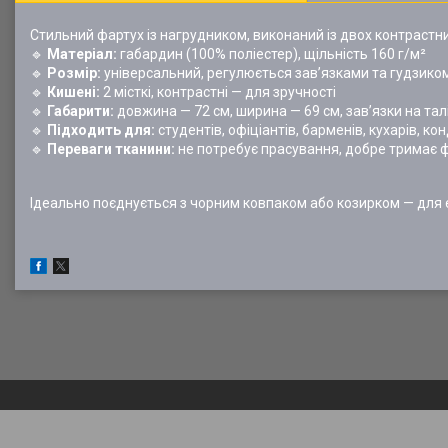
Стильний фартух із нагрудником, виконаний із двох контрастни
🔹
Матеріал:
габардин (100% поліестер), щільність 160 г/м²
🔹
Розмір:
універсальний, регулюється зав’язками та гудзиком
🔹
Кишені:
2 місткі, контрастні — для зручності
🔹
Габарити:
довжина — 72 см, ширина — 69 см, зав’язки на тал
🔹
Підходить для:
студентів, офіціантів, барменів, кухарів, ко
🔹
Переваги тканини:
не потребує прасування, добре тримає ф
Ідеально поєднується з чорним ковпаком або козирком — для 