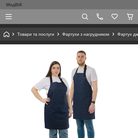
МедВіК
Товари та послуги
Фартухи з нагрудником
Фартух дж