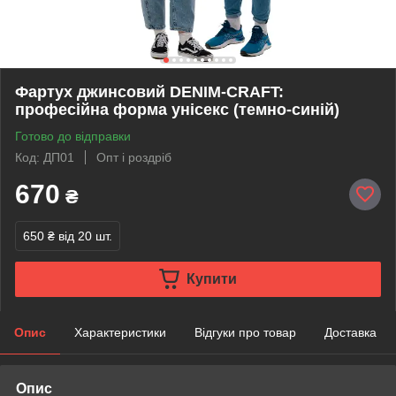
Фартух джинсовий DENIM-CRAFT:
професійна форма унісекс (темно-синій)
Готово до відправки
Код: ДП01
Опт і роздріб
670
₴
650 ₴
від 20 шт.
Купити
Опис
Характеристики
Відгуки про товар
Доставка
Опис