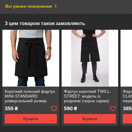
Всі умови повернення
З цим товаром також замовляють
Короткий поясний фартух
Фартух короткий TWILL-
Фарт
MINI-STANDARD:
STREET: модель із
CLAS
універсальний розмір
розрізом (чорна саржа)
пере
(чорний)
355
590
385
₴
₴
Купити
Купити