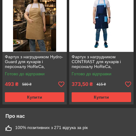
Фартух з нагрудником Hydro-
Фартух з нагрудником
Guard для кухарів і
CONTRAST для кухарів і
персоналу HoReCa,
персоналу HoReCa,
водовідштовхувальний
регульований на шиї синій
Готово до відправки
Готово до відправки
бежевий
493
373,50
₴
₴
580 ₴
415 ₴
Купити
Купити
Про нас
100% позитивних з 271 відгука за рік