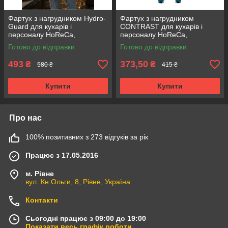
Фартух з нагрудником Hydro-
Фартух з нагрудником
Guard для кухарів і
CONTRAST для кухарів і
персоналу HoReCa,
персоналу HoReCa,
водовідштовхувальний
регульований на шиї синій
Готово до відправки
Готово до відправки
бежевий
493
373,50
₴
₴
580 ₴
415 ₴
Купити
Купити
Про нас
100% позитивних з 273 відгуків за рік
Працює з 17.05.2016
м. Рівне
вул. Кн.Ольги, 8, Рівне, Україна
Контакти
Сьогодні працює з 09:00 до 19:00
Показати весь графік роботи