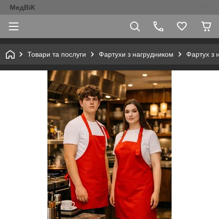
МедВіК
Товари та послуги
Фартухи з нагрудником
Фартух з 