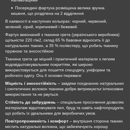
Посередині фартуха розміщена велика зручна
кишеня, що розділена на 2 відділення
В наявності в наступних кольорах: чорний, червоний,
зелений, сірий, коричневий і бежевий.
Фартух виконаний з тканини грета (українського виробника)
щільністю 220 г/м2, склад 65 % бавовни відносить її до
натуральних тканин, а 35 % поліестеру, що робить тканину
пружною та зносостійкою
Тканина грета це міцний і практичний матеріали з легким
водовідштовхувальним покриттям, які широко
використовується для пошиття спецодягу, уніформи та
робочого одягу. Ось її основні переваги:
Міцність і зносостійкість
– завдяки поєднанню натуральних
і синтетичних волокон тканини добре витримуютьт інтенсивне
використання та не рвуться.
Стійкість до забруднень
– спеціальне просочення дозволяє
матеріалам відштовхувати пил, бруд та навіть нафтопродукти,
що робить їх ідеальними для виробничих умов.
Повітропроникність і комфорт
– внутрішня сторона тканин
містить натуральні волокна, що забезпечують хорошу