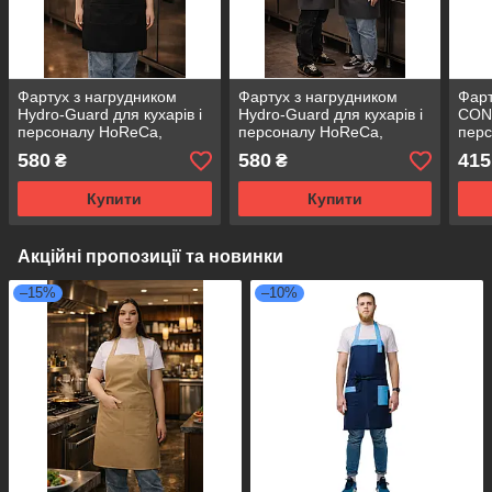
Фартух з нагрудником
Фартух з нагрудником
Фарт
Hydro-Guard для кухарів і
Hydro-Guard для кухарів і
CONT
персоналу HoReCa,
персоналу HoReCa,
пер
водовідштовхувальний
водовідштовхувальний
регу
580
580
415
₴
₴
чорний
сірий
чор
Купити
Купити
Акційні пропозиції та новинки
–15%
–10%