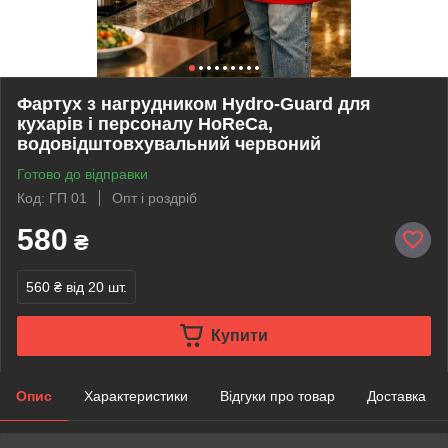
Фартух з нагрудником Hydro-Guard для
кухарів і персоналу HoReCa,
водовідштовхувальний червоний
Готово до відправки
Код: ГП 01
Опт і роздріб
580
₴
560 ₴
від 20 шт.
Купити
Опис
Характеристики
Відгуки про товар
Доставка