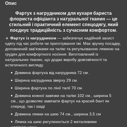
Опис
Фартух з нагрудником для кухаря бариста
флориста офіціанта з натуральної тканин
— це
стильний і практичний елемент спецодягу, який
поєднує традиційність з сучасним комфортом
.
🔹
Фартух із нагрудником
— забезпечує надійний захист
одягу під час роботи чи приготування їжі. Має зручну посадку,
доповнений зав’язками на талію та регульованою лямкою на
грудях для комфортного носіння. Виготовлений із
натуральних тканин, що додає виробу довговічності та
естетичного вигляду.
Довжина фартуха від нагрудника 72 см.
Ширина нагрудника зверху 29 см.
Ширина фартуха по лінії талії 70 см.
Довжина кожної завязки на талію 102 см., ширина 5
см., що дозволяє завязати фартух на красий бант як
спереді, так і ззаді
Довжина лямки на шию 74 см., ширина 3,5 см
Лямка на шию регулююється 2 металевими
напівкільцями