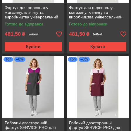
Фартух для персоналу
Фартух для персоналу
магазину, клінінгу та
магазину, клінінгу та
виробництва універсальний
виробництва універсальний
розмір оливковий
розмір білий
Готово до відправки
Готово до відправки
481,50
481,50
₴
₴
535 ₴
535 ₴
Купити
Купити
Топ
–8%
Топ
–8%
Робочий двосторонній
Робочий двосторонній
фартух SERVICE-PRO для
фартух SERVICE-PRO для