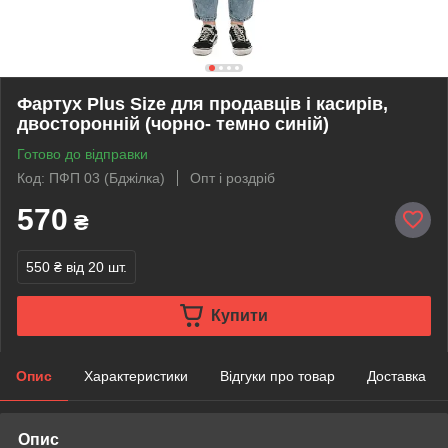
Фартух Plus Size для продавців і касирів,
двосторонній (чорно- темно синій)
Готово до відправки
Код: ПФП 03 (Бджілка)
Опт і роздріб
570
₴
550 ₴
від 20 шт.
Купити
Опис
Характеристики
Відгуки про товар
Доставка
Опис