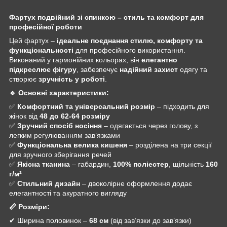
Фартух подвійний зі спинкою – стиль та комфорт для
професійної роботи
Цей фартух –
ідеальне поєднання стилю, комфорту та
функціональності
для професійного використання.
Виконаний у гармонійних кольорах, він
елегантно
підкреслює фігуру
, забезпечує
надійний захист
одягу та
створює
зручність у роботі
.
🔹 Основні характеристики:
✅
Комфортний та універсальний розмір
– підходить для
жінок від
48 до 62-64 розміру
✅
Зручний спосіб носіння
– одягається через голову, з
легким регулюванням зав’язками
✅
Функціональна велика кишеня
– розділена на три секції
для зручного зберігання речей
✅
Якісна тканина
– габардин,
100% поліестер
, щільність
160
г/м²
✅
Стильний дизайн
– двоколірне оформлення додає
елегантності та акуратного вигляду
📏 Розміри:
✔ Ширина половинок –
68 см
(від зав’язки до зав’язки)