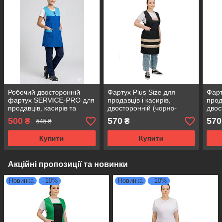
Робочий двосторонній
Фартух Plus Size для
Фарт
фартух SERVICE-PRO для
продавців і касирів,
прод
продавців, касирів та
двосторонній (чорно-
двос
прибиральниць,
бежевий)
борд
500
570
570
₴
₴
545 ₴
універсальний розмір
синій
Купити
Купити
Акційні пропозиції та новинки
Новинка
–10%
Новинка
–10%