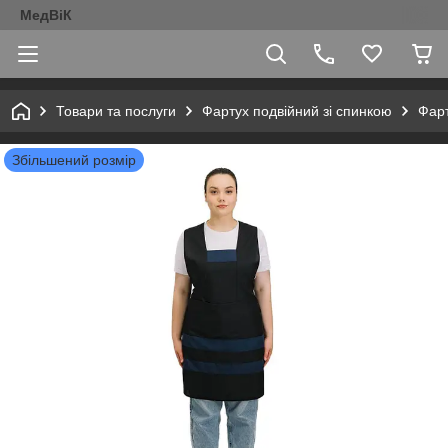
МедВіК
Товари та послуги
Фартух подвійний зі спинкою
Фарт
Збільшений розмір