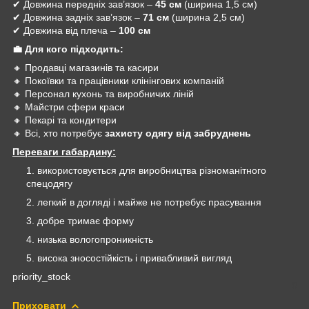
✔ Довжина передніх зав’язок –
45 см
(ширина 1,5 см)
✔ Довжина задніх зав’язок –
71 см
(ширина 2,5 см)
✔ Довжина від плеча –
100 см
💼 Для кого підходить:
🔸 Продавці магазинів та касири
🔸 Покоївки та працівники клінінгових компаній
🔸 Персонал кухонь та виробничих ліній
🔸 Майстри сфери краси
🔸 Пекарі та кондитери
🔸 Всі, хто потребує
захисту одягу від забруднень
Переваги габардину:
використовується для виробництва різноманітного
спецодягу
легкий в догляді і майже не потребує прасування
добре тримає форму
низька вологопроникність
висока зносостійкість і привабливий вигляд
priority_stock
Приховати