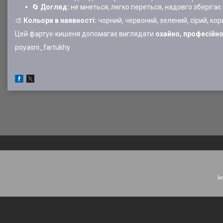
🔄
Догляд:
не мнеться, легко переться, надовго зберігає 
🎨
Кольори в наявності:
чорний, червоний, зелений, сірий, ко
Цей фартух-кишеня допомагає виглядати
охайно, професійно
poyasni_fartukhy