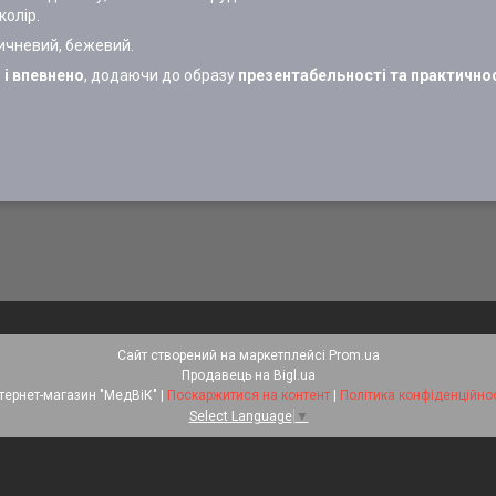
колір.
ричневий, бежевий.
 і впевнено
, додаючи до образу
презентабельності та практично
Сайт створений на маркетплейсі
Prom.ua
Продавець на Bigl.ua
Інтернет-магазин "МедВіК" |
Поскаржитися на контент
|
Політика конфіденційнос
Select Language
▼