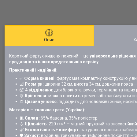
Опис
Х
Короткий фартух-кишеня поясний — це
універсальне рішення
продавців та інших представників сервісу
.
Практичний і надійний:
✅
Форма кишені:
фартух має компактну конструкцію у виг
📐
Розміри:
ширина 32 см, висота 34 см, довжина пояса —
📦
4 відділення:
для блокнота, ручки, термінала та інших 
👗
Кріплення:
можна носити на ремені або зав'язувати поя
⚖️
Дизайн унісекс:
підходить для чоловіків і жінок, носит
Матеріал — тканина грета (Україна):
🧵
Склад:
65% бавовна, 35% поліестер.
💧
Щільність:
220 г/м² — міцний, пружний та зносостійкий
🌿
Екологічність + комфорт:
натуральні волокна забезп
🛡️
Захист:
водовідштовхувальне тефлонове покриття — сті