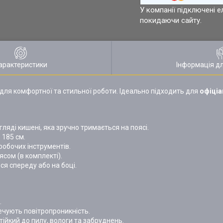
У компанії підключені е
покидаючи сайту.
арактеристики
Інформація д
для комфортної та стильної роботи. Ідеально підходить для
офіціа
ляді кишені, яка зручно тримається на поясі.
 185 см.
робочих інструментів.
сом (в комплекті).
ься спереду або на боці.
.
ечують повітропроникність.
йкий до пилу, вологи та забруднень.