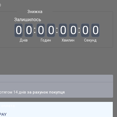
Залишилось
0
0
0
0
0
0
0
0
Днів
Годин
Хвилин
Секунд
ротягом 14 днів
за рахунок покупця