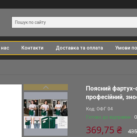
 нас
Контакти
Доставка та оплата
Умови по
Поясний фартух-о
професійний, зно
Код:
ОФГ 04
Готово до відправки
О
369,75 ₴
435