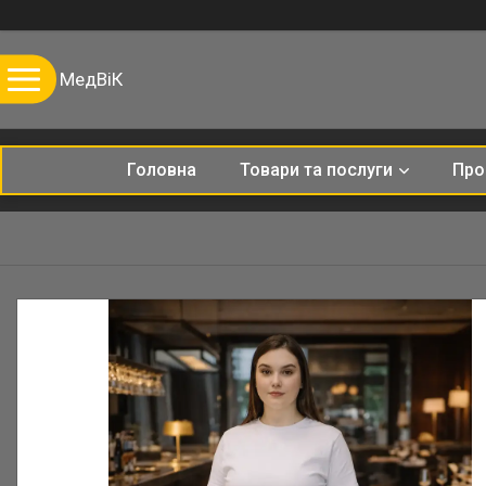
МедВіК
Головна
Товари та послуги
Про