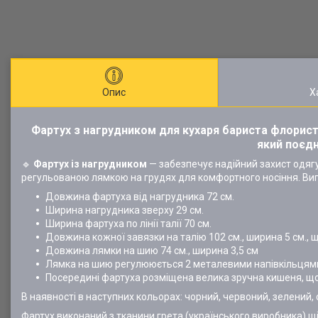
Опис
Х
Фартух з нагрудником для кухаря бариста флориста
який поєд
🔹
Фартух із нагрудником
— забезпечує надійний захист одягу
регульованою лямкою на грудях для комфортного носіння. Виго
Довжина фартуха від нагрудника 72 см.
Ширина нагрудника зверху 29 см.
Ширина фартуха по лінії талії 70 см.
Довжина кожної завязки на талію 102 см., ширина 5 см., щ
Довжина лямки на шию 74 см., ширина 3,5 см
Лямка на шию регулююється 2 металевими напівкільцям
Посередині фартуха розміщена велика зручна кишеня, що
В наявності в наступних кольорах: чорний, червоний, зелений, 
Фартух виконаний з тканини грета (українського виробника) щіл