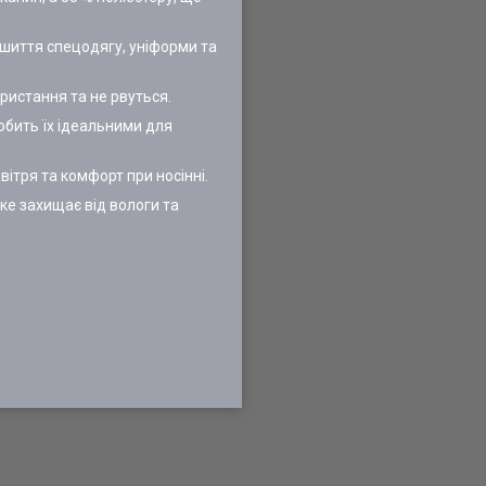
ошиття спецодягу, уніформи та
ристання та не рвуться.
обить їх ідеальними для
ітря та комфорт при носінні.
е захищає від вологи та