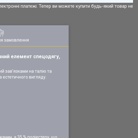
лектронні платежі. Тепер ви можете купити будь-який товар не
ля замовлення
чний елемент спецодягу,
ий зав’язками на талію та
а естетичного вигляду.
канин, а 35 % поліестеру, що