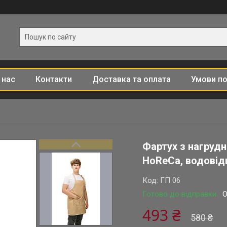
 нас
Контакти
Доставка та оплата
Умови по
Фартух з нагрудн
HoReCa, водові
Код:
ГП 06
Готово до відправки
О
493 ₴
580 ₴