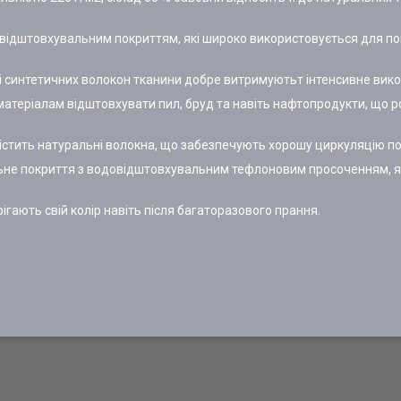
довідштовхувальним покриттям, які широко використовується для п
 синтетичних волокон тканини добре витримуютьт інтенсивне вико
атеріалам відштовхувати пил, бруд та навіть нафтопродукти, що р
істить натуральні волокна, що забезпечують хорошу циркуляцію пов
ьне покриття з водовідштовхувальним тефлоновим просоченням, як
ігають свій колір навіть після багаторазового прання.