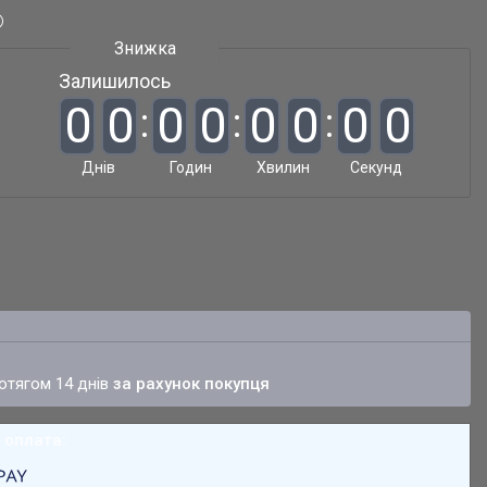
Залишилось
0
0
0
0
0
0
0
0
Днів
Годин
Хвилин
Секунд
ротягом 14 днів
за рахунок покупця