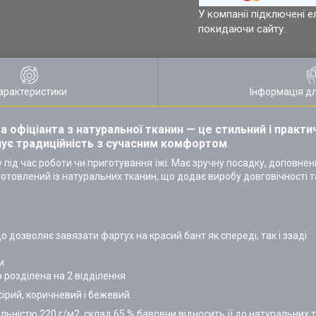
У компанії підключені е
покидаючи сайту.
арактеристики
Інформація д
 офіціанта з натуральної тканин
— це стильний і практи
нує традиційність з сучасним комфортом
.
 під час роботи чи приготування їжі. Має зручну посадку, доповнен
товлений із натуральних тканин, що додає виробу довговічності т
о дозволяє завязати фартух на красий бант як спереді, так і ззаді
и
 розділена на 2 відділення
сірий, коричневий і бежевий.
ьністю 220 г/м2, склад 65 % бавовни відносить її до натуральних т