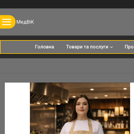
МедВіК
Головна
Товари та послуги
Про