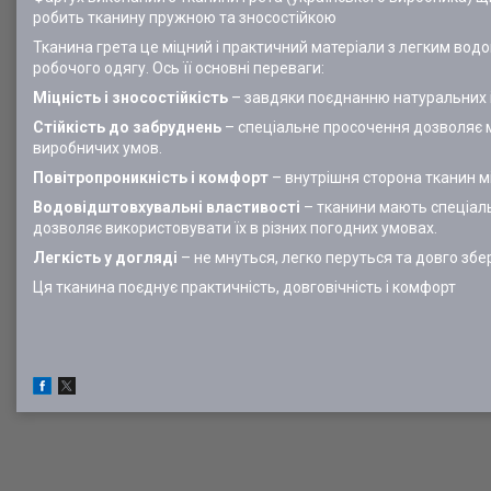
робить тканину пружною та зносостійкою
Тканина грета це міцний і практичний матеріали з легким во
робочого одягу. Ось її основні переваги:
Міцність і зносостійкість
– завдяки поєднанню натуральних і
Стійкість до забруднень
– спеціальне просочення дозволяє м
виробничих умов.
Повітропроникність і комфорт
– внутрішня сторона тканин м
Водовідштовхувальні властивості
– тканини мають спеціал
дозволяє використовувати їх в різних погодних умовах.
Легкість у догляді
– не мнуться, легко перуться та довго збер
Ця тканина поєднує практичність, довговічність і комфорт