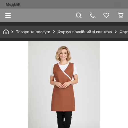
МедВіК
Товари та послуги
Фартух подвійний зі спинкою
Фарт