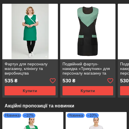
Фартух для персоналу
Подвійний фартух-
Подв
магазину, клінінгу та
накидка «Трикутник» для
наки
виробництва
персоналу магазину та
перс
універсальний розмір
клінінгу, габардин чорний
клін
535
530
530
₴
₴
зелений
з оливковим
чер
Купити
Купити
Акційні пропозиції та новинки
Новинка
–10%
Новинка
–10%