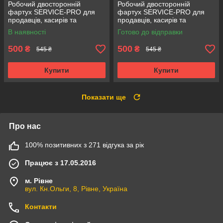
Робочий двосторонній
Робочий двосторонній
фартух SERVICE-PRO для
фартух SERVICE-PRO для
продавців, касирів та
продавців, касирів та
прибиральниць,
прибиральниць,
В наявності
Готово до відправки
універсальний розмір сірий
універсальний розмір
бордовий
500
500
₴
₴
545 ₴
545 ₴
Купити
Купити
Показати ще
Про нас
100% позитивних з 271 відгука за рік
Працює з 17.05.2016
м. Рівне
вул. Кн.Ольги, 8, Рівне, Україна
Контакти