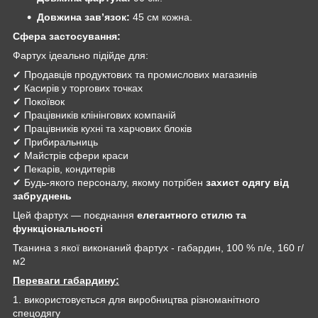
Довжина зав’язок:
45 см кожна.
Сфера застосування:
Фартух ідеально підійде для:
✔ Продавців продуктових та промислових магазинів
✔ Касирів у торгових точках
✔ Покоївок
✔ Працівників клінінгових компаній
✔ Працівників кухні та харчових блоків
✔ Прибиральниць
✔ Майстрів сфери краси
✔ Пекарів, кондитерів
✔ Будь-якого персоналу, якому потрібен
захист одягу від
забруднень
Цей фартух — поєднання
елегантного стилю та
функціональності
Тканина з якої виконаний фартух - габардин, 100 % п/е, 160 г/
м2
Переваги габардину:
1. використовується для виробництва різноманітного
спецодягу