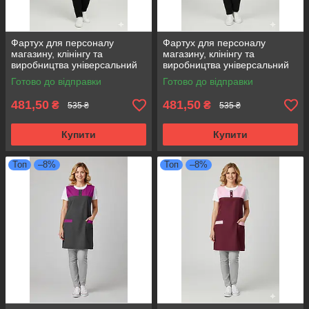
Фартух для персоналу
Фартух для персоналу
магазину, клінінгу та
магазину, клінінгу та
виробництва універсальний
виробництва універсальний
розмір оливковий
розмір білий
Готово до відправки
Готово до відправки
481,50
481,50
₴
₴
535 ₴
535 ₴
Купити
Купити
Топ
–8%
Топ
–8%