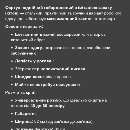
Фартух подвійний габардиновий з імітацією запаху
(хітон)
— стильний, практичний та зручний варіант робочого
одягу, що забезпечує
максимальний захист
та комфорт.
Основні переваги:
Елегантний дизайн:
двошаровий крій створює
витончений образ.
Захист одягу:
покриває всі сторони, запобігаючи
забрудненню.
Легкість у догляді:
Зберігає
першопочатковий вигляд
.
Швидко сохне
після прання.
Майже не потребує прасування
.
Розмір та крій:
Універсальний розмір
, що ідеально сидить на
жінках від
46 до 60 розміру
.
Габарити:
Ширина:
62 см (від зав’язки до зав’язки).
Довжина фартуха:
90 см.