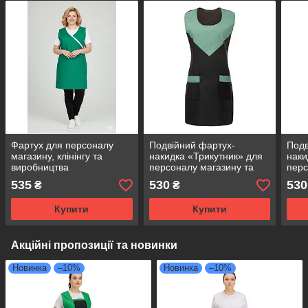
Фартух для персоналу
Подвійний фартух-
Подв
магазину, клінінгу та
накидка «Трикутник» для
наки
виробництва
персоналу магазину та
перс
універсальний розмір
клінінгу, габардин чорний
клін
535
530
530
₴
₴
зелений
з оливковим
чер
Купити
Купити
Акційні пропозиції та новинки
Новинка
–10%
Новинка
–10%