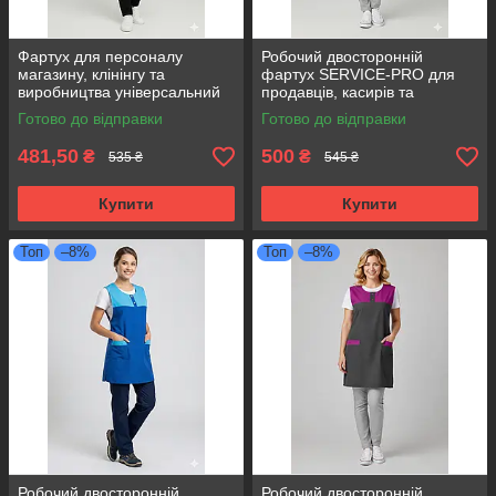
Фартух для персоналу
Робочий двосторонній
магазину, клінінгу та
фартух SERVICE-PRO для
виробництва універсальний
продавців, касирів та
розмір оливковий
прибиральниць,
Готово до відправки
Готово до відправки
універсальний розмір
бордовий
481,50
500
₴
₴
535 ₴
545 ₴
Купити
Купити
Топ
–8%
Топ
–8%
Робочий двосторонній
Робочий двосторонній