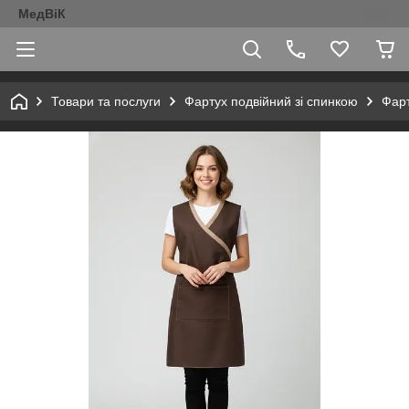
МедВіК
Товари та послуги
Фартух подвійний зі спинкою
Фарт