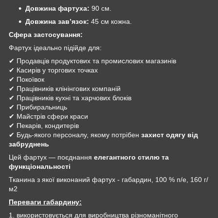
Довжина фартуха:
90 см.
Довжина зав’язок:
45 см кожна.
Сфера застосування:
Фартух ідеально підійде для:
✔ Продавців продуктових та промислових магазинів
✔ Касирів у торгових точках
✔ Покоївок
✔ Працівників клінінгових компаній
✔ Працівників кухні та харчових блоків
✔ Прибиральниць
✔ Майстрів сфери краси
✔ Пекарів, кондитерів
✔ Будь-якого персоналу, якому потрібен
захист одягу від
забруднень
Цей фартух — поєднання
елегантного стилю та
функціональності
Тканина з якої виконаний фартух - габардин, 100 % п/е, 160 г/
м2
Переваги габардину:
1. використовується для виробництва різноманітного