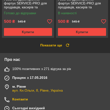
фартух SERVICE-PRO для
фартух SERVICE-PRO для
продавців, касирів та
продавців, касирів та
прибиральниць,
прибиральниць,
Готово до відправки
В наявності
універсальний розмір синій
універсальний розмір сірий
500
500
₴
₴
545 ₴
545 ₴
Купити
Купити
Показати ще
Про нас
100% позитивних з 271 відгука за рік
Працює з 17.05.2016
м. Рівне
вул. Кн.Ольги, 8, Рівне, Україна
Контакти
Сьогодні вихідний