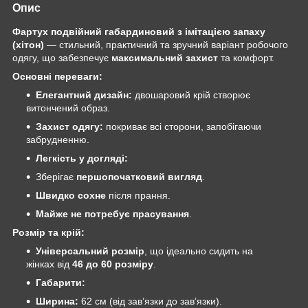
Опис
Фартух подвійний габардиновий з імітацією запаху
(хітон)
— стильний, практичний та зручний варіант робочого
одягу, що забезпечує
максимальний захист
та комфорт.
Основні переваги:
Елегантний дизайн:
двошаровий крій створює
витончений образ.
Захист одягу:
покриває всі сторони, запобігаючи
забрудненню.
Легкість у догляді:
Зберігає
першопочатковий вигляд
.
Швидко сохне
після прання.
Майже не потребує прасування
.
Розмір та крій:
Універсальний розмір
, що ідеально сидить на
жінках від
46 до 60 розміру
.
Габарити:
Ширина:
62 см (від зав’язки до зав’язки).