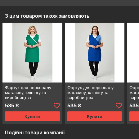
З цим товаром також замовляють
Фартух для персоналу
Фартух для персоналу
Фарт
магазину, клінінгу та
магазину, клінінгу та
мага
виробництва
виробництва
виро
універсальний розмір
універсальний розмір
унів
535
535
535
₴
₴
зелений
електрик з блакитний
темн
Купити
Купити
Подібні товари компанії