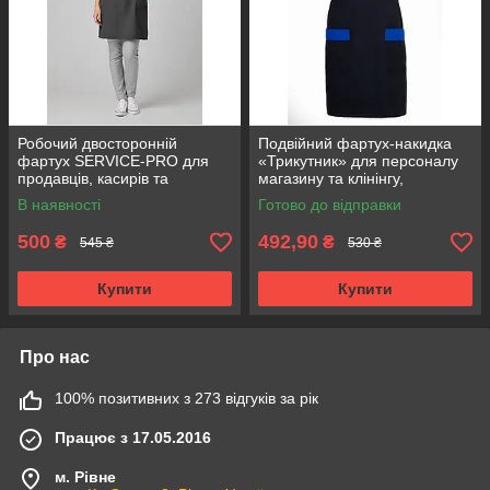
Робочий двосторонній
Подвійний фартух-накидка
фартух SERVICE-PRO для
«Трикутник» для персоналу
продавців, касирів та
магазину та клінінгу,
прибиральниць,
габардин чорний з синім
В наявності
Готово до відправки
універсальний розмір сірий
500
492,90
₴
₴
545 ₴
530 ₴
Купити
Купити
Про нас
100% позитивних з 273 відгуків за рік
Працює з 17.05.2016
м. Рівне