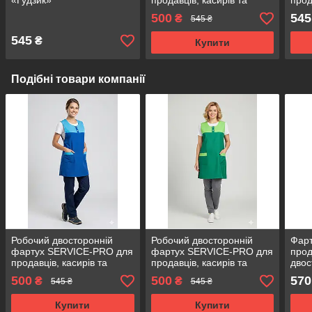
«Гудзик»
продавців, касирів та
прод
прибиральниць,
приб
500
545
₴
545 ₴
універсальний розмір
унів
синій
кори
545
₴
Купити
Подібні товари компанії
Робочий двосторонній
Робочий двосторонній
Фарт
фартух SERVICE-PRO для
фартух SERVICE-PRO для
прод
продавців, касирів та
продавців, касирів та
двос
прибиральниць,
прибиральниць,
беже
500
500
570
₴
₴
545 ₴
545 ₴
універсальний розмір
універсальний розмір,
синій
зелений
Купити
Купити