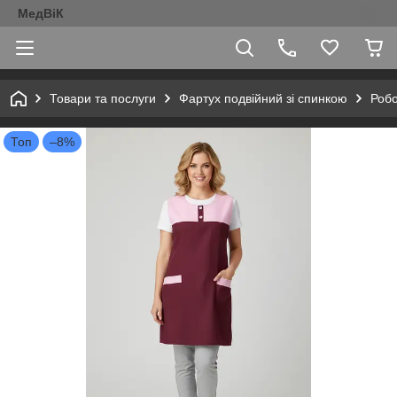
МедВіК
Товари та послуги
Фартух подвійний зі спинкою
Робо
Топ
–8%