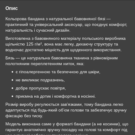
Опис
Кольорова бандана з натуральної бавовняної бязі —
практичний та універсальний аксесуар, що поєднує комфорт,
натуральність і сучасний дизайн.
Виготовлена з бавовняного матеріалу польського виробника
щільністю 125 г/м², вона має легку, дихаючу структуру та
водночас достатню міцність для щоденного використання.
Бязь — це натуральна бавовняна тканина з рівномірним
полотняним переплетенням ниток, яка:
є гіпоалергенною та безпечною для шкіри,
не викликає подразнень,
добре пропускає повітря,
приємна на дотик і комфортна в носінні.
Розмір виробу регулюється зав’язками, тому бандана легко
адаптується під будь-який об’єм голови та забезпечує зручну
фіксацію без тиску.
Модель виконана саме у форматі бандани (а не косинки), що
гарантує анатомічно зручну посадку на голові та комфорт під