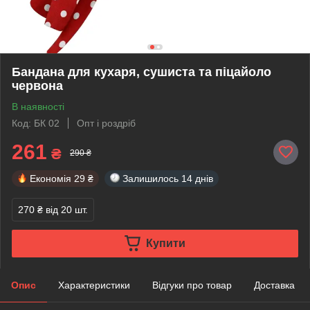
Бандана для кухаря, сушиста та піцайоло
червона
В наявності
Код: БК 02
Опт і роздріб
261
₴
290 ₴
Економія
29 ₴
Залишилось
14 днів
270 ₴
від 20 шт.
Купити
Опис
Характеристики
Відгуки про товар
Доставка