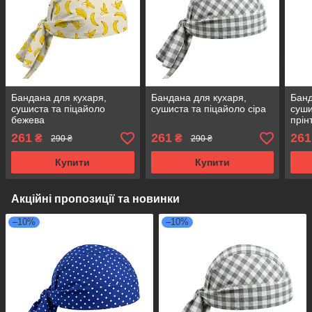
Бандана для кухаря,
Бандана для кухаря,
Банд
сушиста та піцайоло
сушиста та піцайоло сіра
суши
бежева
прін
261
261
261
₴
₴
290 ₴
290 ₴
Купити
Купити
Акційні пропозиції та новинки
–10%
–10%