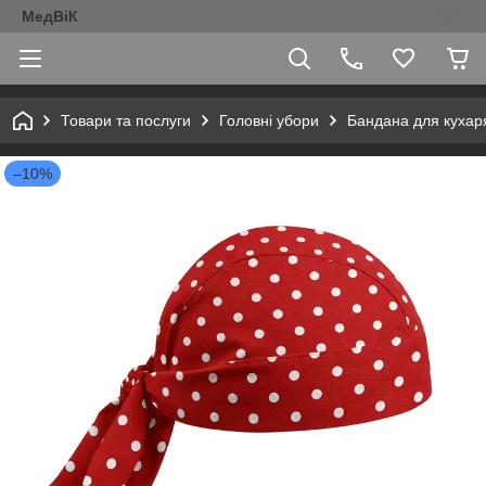
МедВіК
Товари та послуги
Головні убори
Бандана для кухаря
–10%