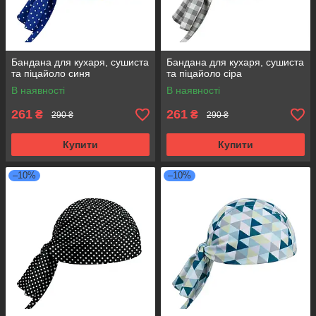
Бандана для кухаря, сушиста
Бандана для кухаря, сушиста
та піцайоло синя
та піцайоло сіра
В наявності
В наявності
261
261
₴
₴
290 ₴
290 ₴
Купити
Купити
–10%
–10%