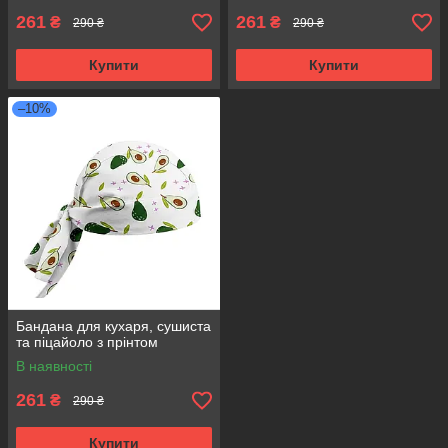
261
261
₴
₴
290 ₴
290 ₴
Купити
Купити
–10%
Бандана для кухаря, сушиста
та піцайоло з прінтом
В наявності
261
₴
290 ₴
Купити