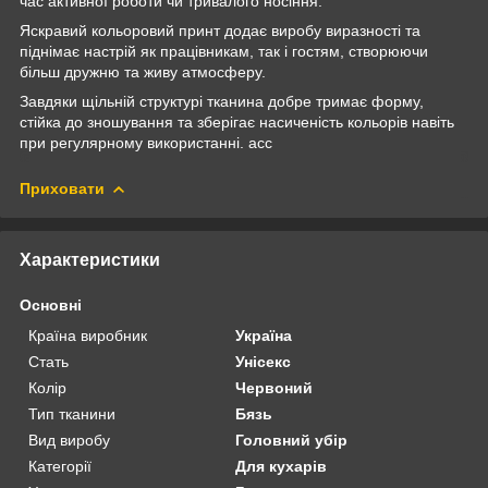
час активної роботи чи тривалого носіння.
Яскравий кольоровий принт додає виробу виразності та
піднімає настрій як працівникам, так і гостям, створюючи
більш дружню та живу атмосферу.
Завдяки щільній структурі тканина добре тримає форму,
стійка до зношування та зберігає насиченість кольорів навіть
при регулярному використанні. acc
Приховати
Характеристики
Основні
Країна виробник
Україна
Стать
Унісекс
Колір
Червоний
Тип тканини
Бязь
Вид виробу
Головний убір
Категорії
Для кухарів